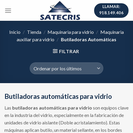
Skip
LLAMAR:
to
918.149.406
content
Inicio
/
Tienda
/
Maquinaria para vidrio
/
Maquinaria
auxiliar para vidrio
/
Butiladoras Automáticas
FILTRAR
Butiladoras automáticas para vidrio
Las
butiladoras automáticas para vidrio
son equipos clave
en la industria del vidrio, especialmente en la fabricación de
unidades de vidrio aislante (Doble acristalamiento). Estas
máquinas aplican butilo, un material sellante, en los bordes