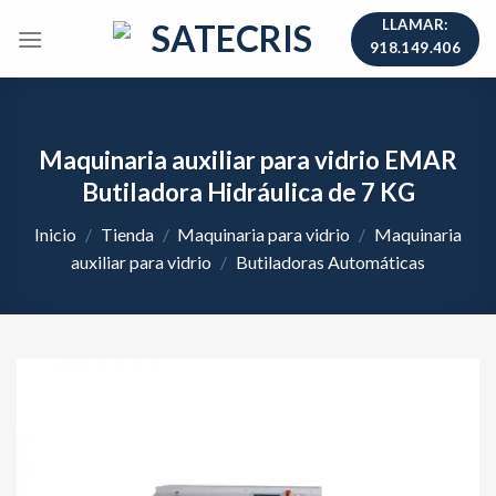
Skip
LLAMAR:
to
918.149.406
content
Maquinaria auxiliar para vidrio EMAR
Butiladora Hidráulica de 7 KG
Inicio
/
Tienda
/
Maquinaria para vidrio
/
Maquinaria
auxiliar para vidrio
/
Butiladoras Automáticas