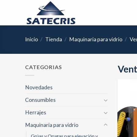
Skip
to
content
Inicio
/
Tienda
/
Maquinaria para vidrio
/
Ven
Vent
CATEGORIAS
Novedades
Consumibles
Herrajes
Maquinaria para vidrio
Grúas y Orugas para elevación y