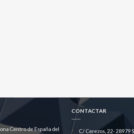
CONTACTAR
 zona Centro de España del
C/ Cerezos, 22- 28979 Se