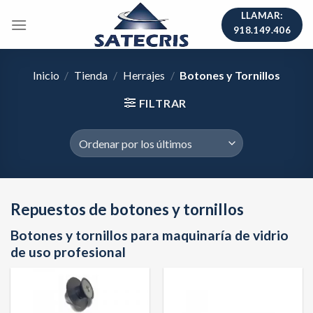
Skip
LLAMAR:
to
918.149.406
content
Inicio
/
Tienda
/
Herrajes
/
Botones y Tornillos
FILTRAR
Repuestos de botones y tornillos
Botones y tornillos para maquinaría de vidrio
de uso profesional