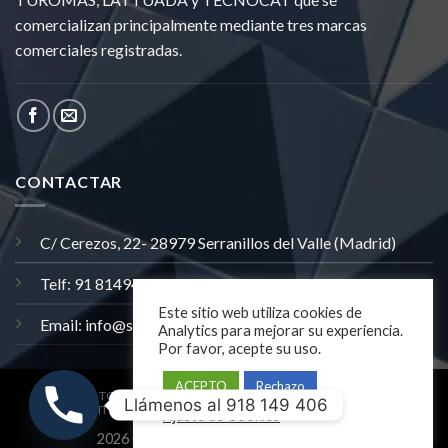
comercializan principalmente mediante tres marcas
comerciales registradas.
CONTACTAR
C/ Cerezos, 22- 28979 Serranillos del Valle (Madrid)
Telf: 91 8149406
Este sitio web utiliza cookies de
Email: info@satecris.com
Analytics para mejorar su experiencia.
Por favor, acepte su uso.
ACEPTO
Rechazo
TODOS LOS PRODUCTOS
AVISO LEGAL
Llámenos al 918 149 406
POLITICA DE PRIVACIDAD
POLÍTICA DE COOKIES
Ajuste de Cookies
2026 ©
Todos los derechos reservados