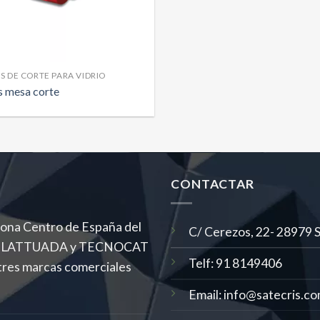
S DE CORTE PARA VIDRIO
s mesa corte
CONTACTAR
 zona Centro de España del
C/ Cerezos, 22- 28979 Se
MAS, LATTUADA y TECNOCAT
Telf: 91 8149406
tres marcas comerciales
Email: info@satecris.c