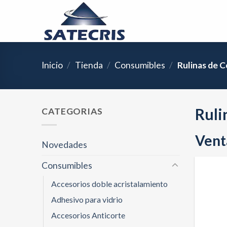
Skip
to
content
Inicio
/
Tienda
/
Consumibles
/
Rulinas de C
Ruli
CATEGORIAS
Venta
Novedades
Consumibles
Accesorios doble acristalamiento
Adhesivo para vidrio
Accesorios Anticorte