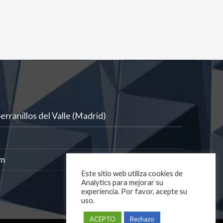
rranillos del Valle (Madrid)
om
Este sitio web utiliza cookies de
Analytics para mejorar su
experiencia. Por favor, acepte su
uso.
ACEPTO
Rechazo