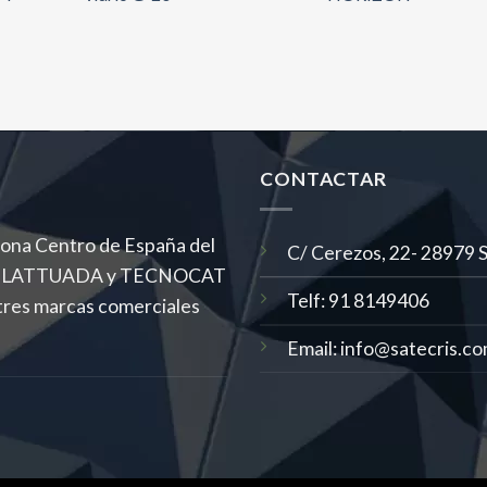
CONTACTAR
 zona Centro de España del
C/ Cerezos, 22- 28979 Se
MAS, LATTUADA y TECNOCAT
Telf: 91 8149406
tres marcas comerciales
Email: info@satecris.c