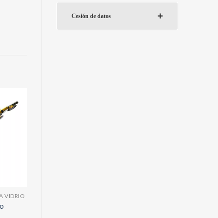
Cesión de datos
 VIDRIO
io