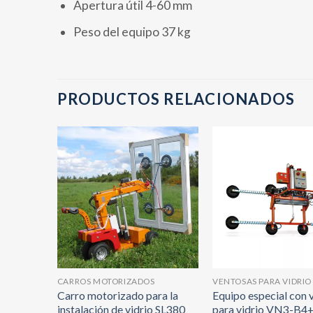
Apertura útil 4-60 mm
Peso del equipo 37 kg
PRODUCTOS RELACIONADOS
RIO
CARROS MOTORIZADOS
VENTOSAS PARA VIDRIO
e de
Carro motorizado para la
Equipo especial con 
instalación de vidrio SL380
para vidrio VN3-B4