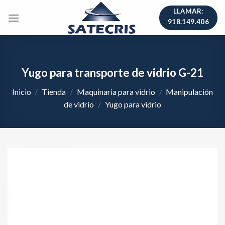
Skip
LLAMAR:
to
918.149.406
content
Yugo para transporte de vidrio G-21
Inicio
/
Tienda
/
Maquinaria para vidrio
/
Manipulación
de vidrio
/
Yugo para vidrio