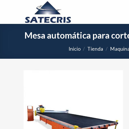
Skip
to
content
Mesa automática para cort
Inicio
/
Tienda
/
Maquinar