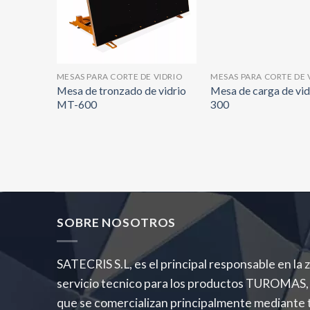
VIDRIO
MESAS PARA CORTE DE VIDRIO
MESAS PARA CORTE DE 
idrio
Mesa de tronzado de vidrio
Mesa de carga de vi
MT-600
300
SOBRE NOSOTROS
SATECRIS S.L, es el principal responsable en la
servicio tecnico para los productos TURO
que se comercializan principalmente mediante 