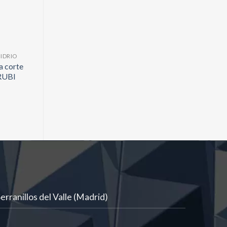
IDRIO
a corte
 RUBI
rranillos del Valle (Madrid)