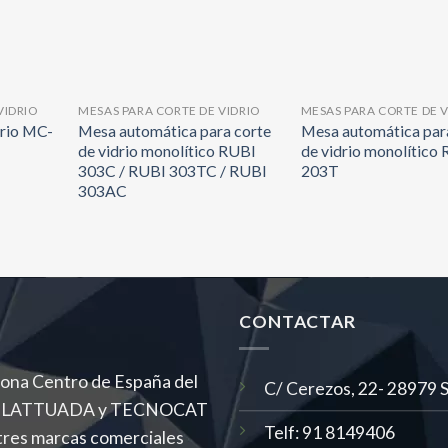
VIDRIO
MESAS PARA CORTE DE VIDRIO
MESAS PARA CORTE DE V
drio MC-
Mesa automática para corte
Mesa automática par
de vidrio monolítico RUBI
de vidrio monolítico
303C / RUBI 303TC / RUBI
203T
303AC
CONTACTAR
 zona Centro de España del
C/ Cerezos, 22- 28979 Se
MAS, LATTUADA y TECNOCAT
Telf: 91 8149406
tres marcas comerciales