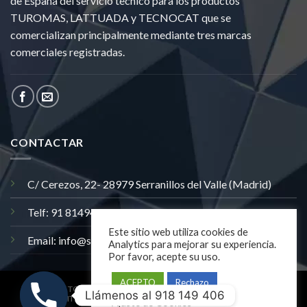
de España del servicio tecnico para los productos
TUROMAS, LATTUADA y TECNOCAT que se
comercializan principalmente mediante tres marcas
comerciales registradas.
CONTACTAR
C/ Cerezos, 22- 28979 Serranillos del Valle (Madrid)
Telf: 91 8149406
Este sitio web utiliza cookies de
Email: info@satecris.com
Analytics para mejorar su experiencia.
Por favor, acepte su uso.
ACEPTO
Rechazo
TODOS LOS PRODUCTOS
AVISO LEGAL
Llámenos al 918 149 406
POLITICA DE PRIVACIDAD
POLÍTICA DE COOKIES
Ajuste de Cookies