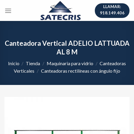
Skip
LLAMAR:
to
918.149.406
content
Canteadora Vertical ADELIO LATTUADA
AL 8 M
Inicio
/
Tienda
/
Maquinaria para vidrio
/
Canteadoras
Verticales
/
Canteadoras rectilíneas con ángulo fijo