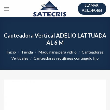
Skip
LLAMAR:
to
918.149.406
content
Canteadora Vertical ADELIO LATTUADA
AL 6 M
Inicio
/
Tienda
/
Maquinaria para vidrio
/
Canteadoras
Verticales
/
Canteadoras rectilíneas con ángulo fijo