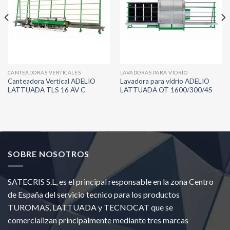
CANTEADORAS VERTICALES
LAVADORAS PARA VIDRIO
Canteadora Vertical ADELIO
Lavadora para vidrio ADELIO
LATTUADA TLS 16 AV C
LATTUADA OT 1600/300/4S
SOBRE NOSOTROS
SATECRIS S.L, es el principal responsable en la zona Centro
de España del servicio tecnico para los productos
TUROMAS, LATTUADA y TECNOCAT que se
comercializan principalmente mediante tres marcas