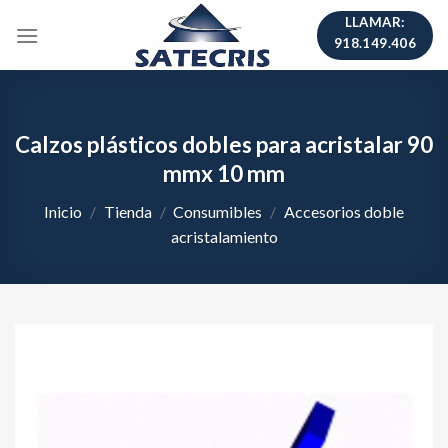
Skip
LLAMAR:
to
918.149.406
content
Calzos plásticos dobles para acristalar 90
mmx 10 mm
Inicio
/
Tienda
/
Consumibles
/
Accesorios doble
acristalamiento