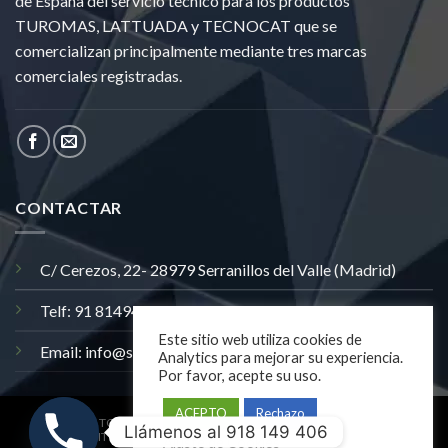
de España del servicio tecnico para los productos
TUROMAS, LATTUADA y TECNOCAT que se
comercializan principalmente mediante tres marcas
comerciales registradas.
CONTACTAR
C/ Cerezos, 22- 28979 Serranillos del Valle (Madrid)
Telf: 91 8149406
Este sitio web utiliza cookies de
Email: info@satecris.com
Analytics para mejorar su experiencia.
Por favor, acepte su uso.
ACEPTO
Rechazo
TODOS LOS PRODUCTOS
AVISO LEGAL
Llámenos al 918 149 406
POLITICA DE PRIVACIDAD
POLÍTICA DE COOKIES
Ajuste de Cookies